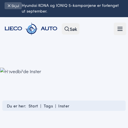
Hyundai KONA og IONIQ 5-kampanjene er forlenget
Skjul
ut september.
Søk
Ope
Inster
Du er her:
Start
|
Tags
|
Inster