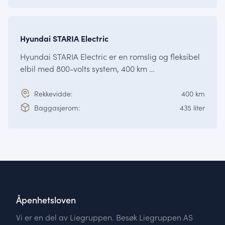
KOMMER
STARIA
Hyundai STARIA Electric
Hyundai STARIA Electric er en romslig og fleksibel
elbil med 800-volts system, 400 km …
Rekkevidde:
400 km
Baggasjerom:
435 liter
Åpenhetsloven
Vi er en del av Liegruppen. Besøk Liegruppen AS