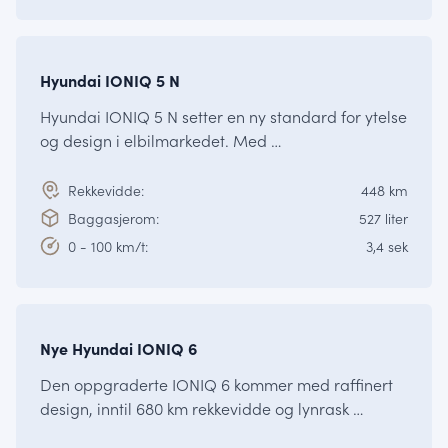
Fra kr.
771 250,-
IONIQ
Hyundai IONIQ 5 N
Hyundai IONIQ 5 N setter en ny standard for ytelse
og design i elbilmarkedet. Med …
Rekkevidde:
448 km
Baggasjerom:
527 liter
0 - 100 km/t:
3,4 sek
Fra kr.
465 375,-
IONIQ
Nye Hyundai IONIQ 6
Den oppgraderte IONIQ 6 kommer med raffinert
design, inntil 680 km rekkevidde og lynrask …