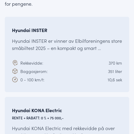
for pengene.
Fra kr.
245 900,-
INSTER
Hyundai INSTER
Hyundai INSTER er vinner av Elbilforeningens store
småbiltest 2025 – en kompakt og smart …
Rekkevidde:
370 km
Baggasjerom:
351 liter
0 - 100 km/t:
10,6 sek
Fra kr.
392 375,-
KONA
Hyundai KONA Electric
RENTE + RABATT: 0 % + 75 000,-
Hyundai KONA Electric med rekkevidde på over