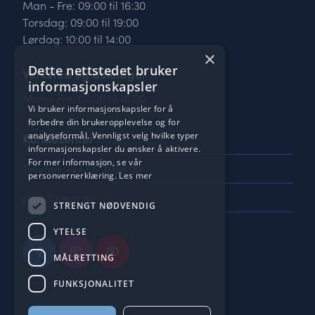
Man - Fre: 09:00 til 16:30
Torsdag: 09:00 til 19:00
Lørdag: 10:00 til 14:00
×
Dette nettstedet bruker
Verksted og delelager
informasjonskapsler
Man - Fre: 07:00 til 16:00
Vi bruker informasjonskapsler for å
forbedre din brukeropplevelse og for
Kundesenter
analyseformål. Vennligst velg hvilke typer
informasjonskapsler du ønsker å aktivere.
For mer informasjon, se vår
Telefon: +47 56 31 68 00
personvernerklæring.
Les mer
post@lieco.no
STRENGT NØDVENDIG
YTELSE
MÅLRETTING
FUNKSJONALITET