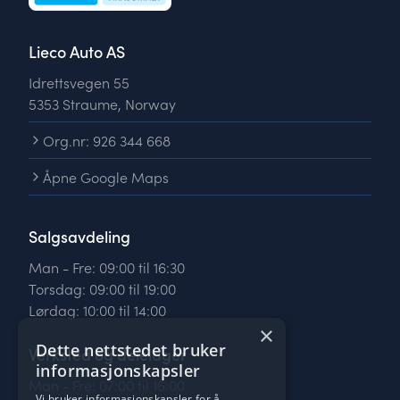
Lieco Auto AS
Idrettsvegen 55
5353 Straume, Norway
Org.nr: 926 344 668
Åpne Google Maps
Salgsavdeling
Man - Fre: 09:00 til 16:30
Torsdag: 09:00 til 19:00
Lørdag: 10:00 til 14:00
×
Dette nettstedet bruker
Verksted og delelager
informasjonskapsler
Man - Fre: 07:00 til 16:00
Vi bruker informasjonskapsler for å