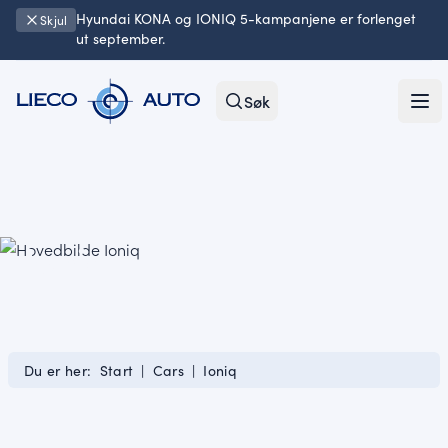
Hyundai KONA og IONIQ 5-kampanjene er forlenget
Skjul
ut september.
Søk
Ope
Ioniq
Du er her:
Start
|
Cars
|
Ioniq