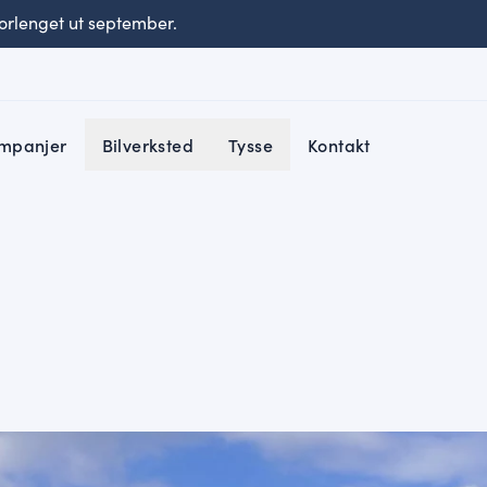
rlenget ut september.
mpanjer
Bilverksted
Tysse
Kontakt