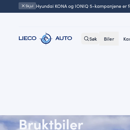
Hyundai KONA og IONIQ 5-kampanjene er fo
Skjul
Søk
Biler
Ka
Bruktbiler