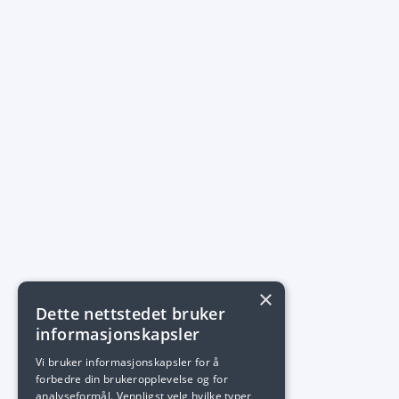
×
Dette nettstedet bruker
informasjonskapsler
Vi bruker informasjonskapsler for å
forbedre din brukeropplevelse og for
analyseformål. Vennligst velg hvilke typer