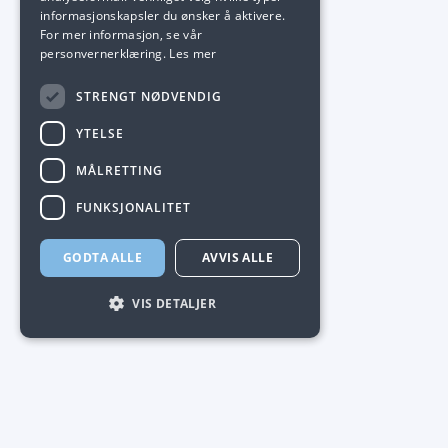
informasjonskapsler du ønsker å aktivere.
For mer informasjon, se vår
personvernerklæring.
Les mer
STRENGT NØDVENDIG
YTELSE
MÅLRETTING
FUNKSJONALITET
GODTA ALLE
AVVIS ALLE
VIS DETALJER
Strengt nødvendig
Ytelse
Målretting
Funksjonalitet
Strengt nødvendige informasjonskapsler