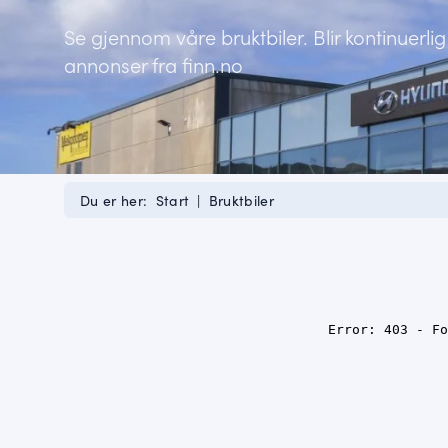
Se gjennom våre bruktbiler. Blir kontinuerl
annonser fra finn.no
Du er her:
Start
|
Bruktbiler