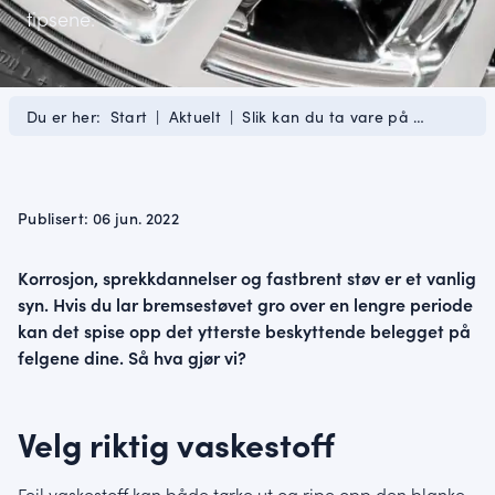
tipsene.
Du er her:
Start
|
Aktuelt
|
Slik kan du ta vare på …
Publisert: 06 jun. 2022
Korrosjon, sprekkdannelser og fastbrent støv er et vanlig
syn. Hvis du lar bremsestøvet gro over en lengre periode
kan det spise opp det ytterste beskyttende belegget på
felgene dine. Så hva gjør vi?
Velg riktig vaskestoff
Feil vaskestoff kan både tørke ut og ripe opp den blanke