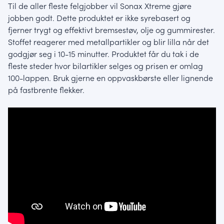
Til de aller fleste felgjobber vil Sonax Xtreme gjøre
jobben godt. Dette produktet er ikke syrebasert og
fjerner trygt og effektivt bremsestøv, olje og gummirester.
Stoffet reagerer med metallpartikler og blir lilla når det
godgjør seg i 10-15 minutter. Produktet får du tak i de
fleste steder hvor bilartikler selges og prisen er omlag
100-lappen. Bruk gjerne en oppvaskbørste eller lignende
på fastbrente flekker.