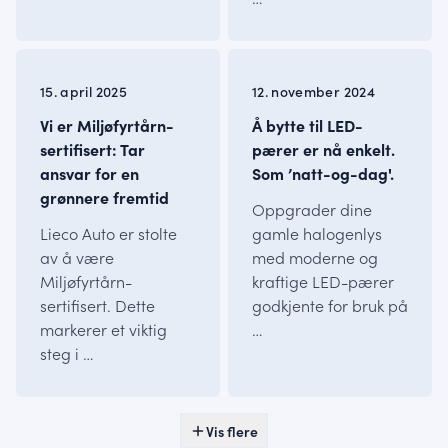
INFO
INFO
15. april 2025
12. november 2024
Vi er Miljøfyrtårn-
Å bytte til LED-
sertifisert: Tar
pærer er nå enkelt.
ansvar for en
Som ’natt-og-dag'.
grønnere fremtid
Oppgrader dine
Lieco Auto er stolte
gamle halogenlys
av å være
med moderne og
Miljøfyrtårn-
kraftige LED-pærer
sertifisert. Dette
godkjente for bruk på
markerer et viktig
…
steg i …
Vis flere