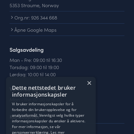
5353 Straume, Norway
Org.nr: 926 344 668
Åpne Google Maps
Salgsavdeling
Man - Fre: 09:00 til 16:30
Torsdag: 09:00 til 19:00
Lørdag: 10:00 til 14:00
×
Dette nettstedet bruker
Verksted og delelager
informasjonskapsler
Man - Fre: 07:00 til 16:00
Vi bruker informasjonskapsler for å
forbedre din brukeropplevelse og for
Kundesenter
analyseformål. Vennligst velg hvilke typer
informasjonskapsler du ønsker å aktivere.
For mer informasjon, se vår
Telefon: +47 56 31 68 00
personvernerklæring.
Les mer