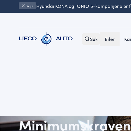
Hyundai KONA og IONIQ 5-kampanjene er fo
Skjul
Søk
Biler
Ka
Minimumskravene