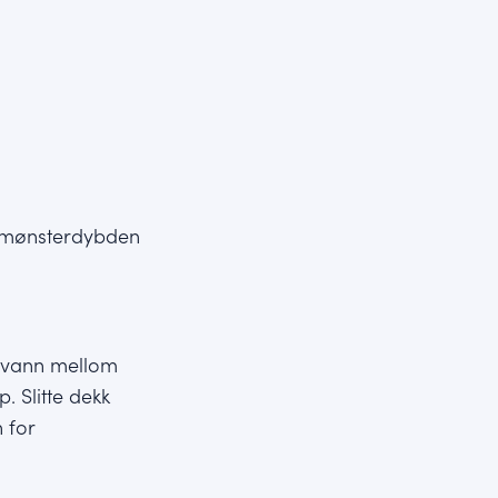
må mønsterdybden
e vann mellom
. Slitte dekk
 for