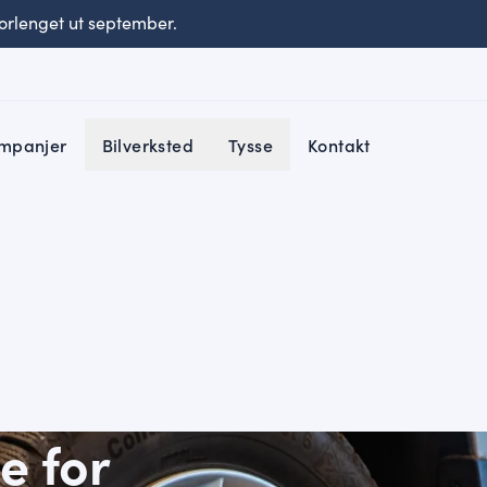
rlenget ut september.
mpanjer
Bilverksted
Tysse
Kontakt
 for