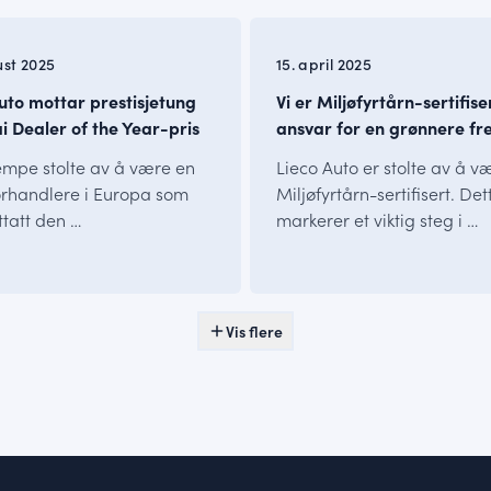
INFO
ust 2025
15. april 2025
uto mottar prestisjetung
Vi er Miljøfyrtårn-sertifise
 Dealer of the Year-pris
ansvar for en grønnere fr
jempe stolte av å være en
Lieco Auto er stolte av å v
orhandlere i Europa som
Miljøfyrtårn-sertifisert. Det
tatt den …
markerer et viktig steg i …
Vis flere