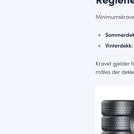
Minimumskraven
Sommerdek
Vinterdekk:
Kravet gjelder 
måles der dekket