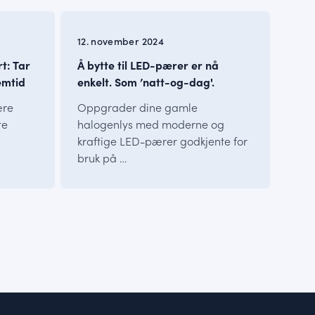
INFO
12. november 2024
rt: Tar
Å bytte til LED-pærer er nå
emtid
enkelt. Som ’natt-og-dag'.
ære
Oppgrader dine gamle
te
halogenlys med moderne og
kraftige LED-pærer godkjente for
bruk på …