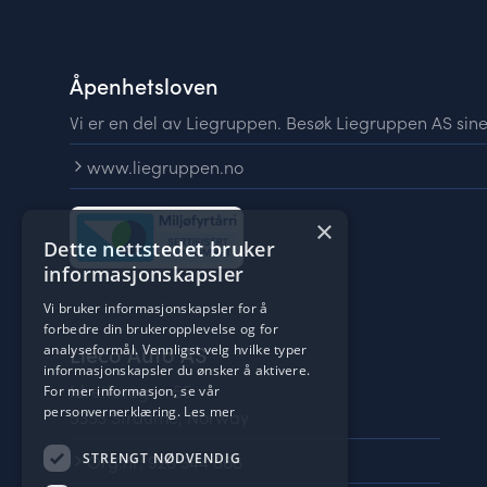
Åpenhetsloven
Vi er en del av Liegruppen. Besøk Liegruppen AS sin
www.liegruppen.no
×
Dette nettstedet bruker
informasjonskapsler
Vi bruker informasjonskapsler for å
forbedre din brukeropplevelse og for
Lieco Auto AS
analyseformål. Vennligst velg hvilke typer
informasjonskapsler du ønsker å aktivere.
Idrettsvegen 55
For mer informasjon, se vår
personvernerklæring.
Les mer
5353 Straume, Norway
STRENGT NØDVENDIG
Org.nr: 926 344 668