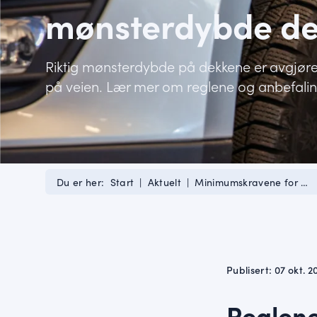
mønsterdybde d
Riktig mønsterdybde på dekkene er avgjøre
på veien. Lær mer om reglene og anbefali
Du er her:
Start
|
Aktuelt
|
Minimumskravene for …
Publisert: 07 okt. 2
Reglen