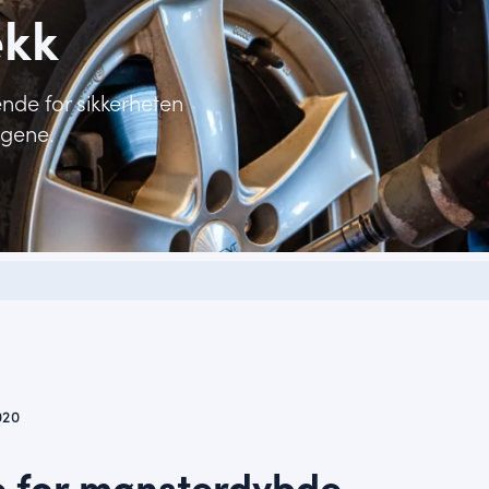
ekk
nde for sikkerheten
ngene.
020
e for mønsterdybde