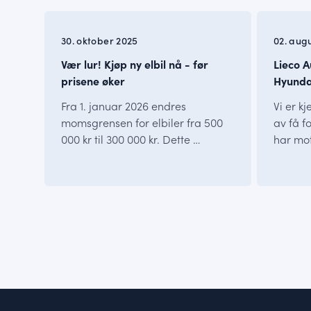
INFO
INFO
30. oktober 2025
02. aug
Vær lur! Kjøp ny elbil nå - før
Lieco A
prisene øker
Hyundai
Fra 1. januar 2026 endres
Vi er k
momsgrensen for elbiler fra 500
av få f
000 kr til 300 000 kr. Dette …
har mot