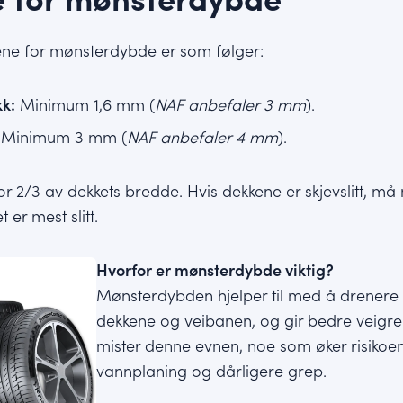
e for mønsterdybde er som følger:
k:
Minimum 1,6 mm (
NAF anbefaler 3 mm
).
Minimum 3 mm (
NAF anbefaler 4 mm
).
for 2/3 av dekkets bredde. Hvis dekkene er skjevslitt, 
 er mest slitt.
Hvorfor er mønsterdybde viktig?
Mønsterdybden hjelper til med å drener
dekkene og veibanen, og gir bedre veigrep
mister denne evnen, noe som øker risikoen
vannplaning og dårligere grep.