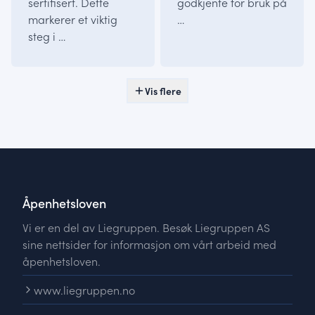
sertifisert. Dette
godkjente for bruk på
markerer et viktig
…
steg i …
Vis flere
Åpenhetsloven
Vi er en del av Liegruppen. Besøk Liegruppen AS
sine nettsider for informasjon om vårt arbeid med
åpenhetsloven.
www.liegruppen.no