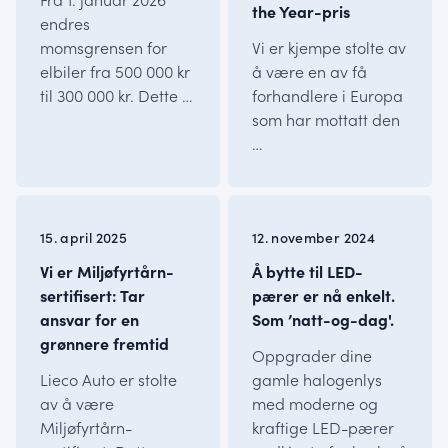
the Year-pris
endres
momsgrensen for
Vi er kjempe stolte av
elbiler fra 500 000 kr
å være en av få
til 300 000 kr. Dette …
forhandlere i Europa
som har mottatt den
…
INFO
INFO
15. april 2025
12. november 2024
Vi er Miljøfyrtårn-
Å bytte til LED-
sertifisert: Tar
pærer er nå enkelt.
ansvar for en
Som ’natt-og-dag'.
grønnere fremtid
Oppgrader dine
Lieco Auto er stolte
gamle halogenlys
av å være
med moderne og
Miljøfyrtårn-
kraftige LED-pærer